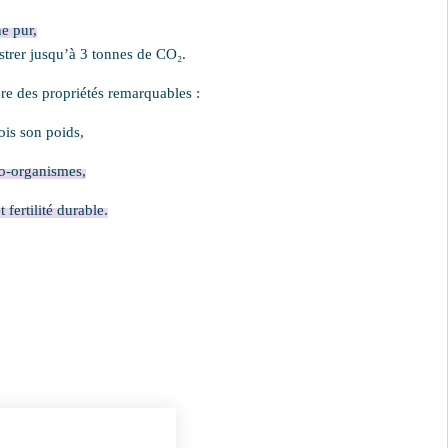
strer jusqu’à 3 tonnes de CO
₂
.
re des propriétés remarquables :
ois son poids,
ro-organismes,
 fertilité durable.