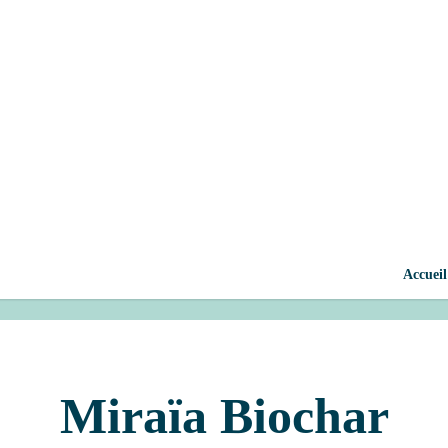
 un charbon végétal aux
s sols, retient l'eau,
blement du carbone.
Découvrez
ne de l'agriculture et du
Miraïa Biochar