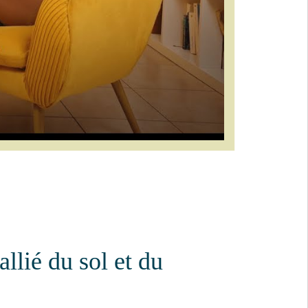
llié du sol et du
e pur,